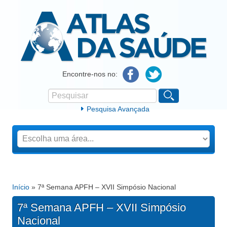
Atlas da Saúde
Encontre-nos no:
Pesquisar
Formulário de procura
Pesquisa Avançada
Início
» 7ª Semana APFH – XVII Simpósio Nacional
Está aqui
7ª Semana APFH – XVII Simpósio
Nacional