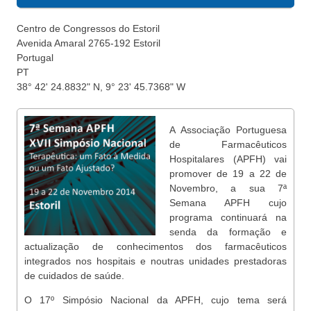
Centro de Congressos do Estoril
Avenida Amaral
2765-192 Estoril
Portugal
PT
38° 42' 24.8832" N, 9° 23' 45.7368" W
A Associação Portuguesa
de Farmacêuticos
Hospitalares (APFH) vai
promover de 19 a 22 de
Novembro, a sua 7ª
Semana APFH cujo
programa continuará na
senda da formação e
actualização de conhecimentos dos farmacêuticos
integrados nos hospitais e noutras unidades prestadoras
de cuidados de saúde.
O 17º Simpósio Nacional da APFH, cujo tema será