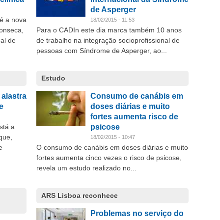
de Asperger
 é a nova
18/02/2015 - 11:53
Fonseca,
Para o CADIn este dia marca também 10 anos
al de
de trabalho na integração socioprofissional de
pessoas com Síndrome de Asperger, ao...
Estudo
 alastra
Consumo de canábis em
e
doses diárias e muito
fortes aumenta risco de
stá a
psicose
que,
18/02/2015 - 10:47
e
O consumo de canábis em doses diárias e muito
fortes aumenta cinco vezes o risco de psicose,
revela um estudo realizado no...
ARS Lisboa reconhece
Problemas no serviço do