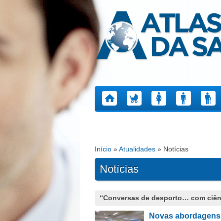
Atlas da Saúde
Início
»
Atualidades
» Notícias
Está aqui
Notícias
Páginas
“Conversas de desporto… com ciên
Novas abordagens