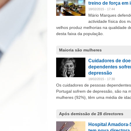
treino de força em
18/02/2015 - 17:44
Mário Marques defend
actividade física dos m
velhos produz melhorias na qualidade d
desta faixa da população.
Maioria são mulheres
Cuidadores de doe
dependentes sofre
depressão
18/02/2015 - 17:30
Os cuidadores de pessoas dependente
Portugal sofrem de depressão, são na m
mulheres (92%), têm uma média de idad
Após demissão de 28 directores
Hospital Amadora-S
tem nova directora 