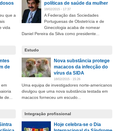
 idosos
políticas de saúde da mulher
18/02/2015 - 17:37
eu que a
A Federação das Sociedades
ais
Portuguesas de Obstetrícia e de
e vida
Ginecologia acaba de nomear
Daniel Pereira da Silva como presidente...
Estudo
ntes
Nova substância protege
m de
macacos da infecção do
vírus da SIDA
18/02/2015 - 15:26
s em
Uma equipa de investigadores norte-americanos
aioria
divulgou que uma nova substância testada em
e de...
macacos forneceu um escudo...
Integração profissional
intra
Hoje celebra-se o Dia
clínica
Internacional da Síndrome