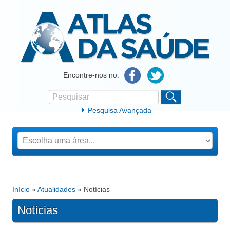
Atlas da Saúde
Encontre-nos no:
Pesquisar
Formulário de procura
Pesquisa Avançada
Início
»
Atualidades
» Notícias
Está aqui
Notícias