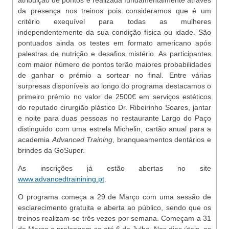
atribuição de pontos é realizada fundamentalmente através
da presença nos treinos pois consideramos que é um
critério exequível para todas as mulheres
independentemente da sua condição física ou idade. São
pontuados ainda os testes em formato americano após
palestras de nutrição e desafios mistério. As participantes
com maior número de pontos terão maiores probabilidades
de ganhar o prémio a sortear no final. Entre várias
surpresas disponíveis ao longo do programa destacamos o
primeiro prémio no valor de 2500€ em serviços estéticos
do reputado cirurgião plástico Dr. Ribeirinho Soares, jantar
e noite para duas pessoas no restaurante Largo do Paço
distinguido com uma estrela Michelin, cartão anual para a
academia
Advanced Training
, branqueamentos dentários e
brindes da GoSuper.
As inscrições já estão abertas no site
www.advancedtrainining.pt
.
O programa começa a 29 de Março com uma sessão de
esclarecimento gratuita e aberta ao público, sendo que os
treinos realizam-se três vezes por semana. Começam a 31