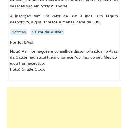
de Março e prolongam-se até 6 de Julho. Nos dias úteis, as
sessões são em horário laboral.
A inscrição tem um valor de 85€ e inclui um seguro
desportivo, à qual acresce a mensalidade de 59€.
Notícias
Saúde da Mulher
Fonte:
BA&N
Nota:
As informações e conselhos disponibilizados no Atlas
da Saúde não substituem o parecer/opinião do seu Médico
e/ou Farmacêutico.
Foto:
ShutterStock