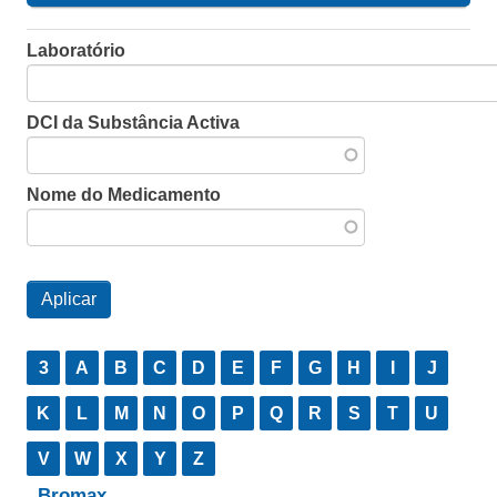
Laboratório
DCI da Substância Activa
Nome do Medicamento
3
A
B
C
D
E
F
G
H
I
J
K
L
M
N
O
P
Q
R
S
T
U
V
W
X
Y
Z
Bromax