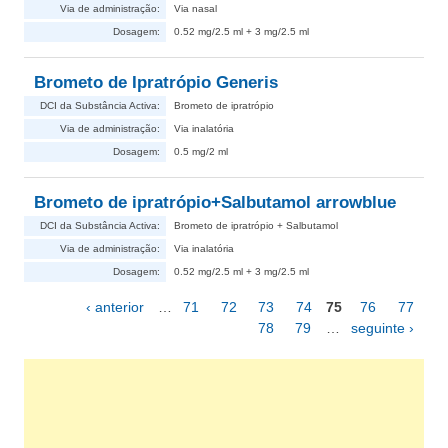
Via de administração:
Via nasal
Dosagem:
0.52 mg/2.5 ml + 3 mg/2.5 ml
Brometo de Ipratrópio Generis
DCI da Substância Activa:
Brometo de ipratrópio
Via de administração:
Via inalatória
Dosagem:
0.5 mg/2 ml
Brometo de ipratrópio+Salbutamol arrowblue
DCI da Substância Activa:
Brometo de ipratrópio + Salbutamol
Via de administração:
Via inalatória
Dosagem:
0.52 mg/2.5 ml + 3 mg/2.5 ml
‹ anterior
…
71
72
73
74
75
76
77
Páginas
78
79
…
seguinte ›