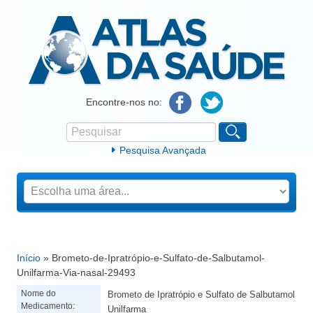
Atlas da Saúde
Encontre-nos no:
Pesquisar
Formulário de procura
Pesquisa Avançada
Início
» Brometo-de-Ipratrópio-e-Sulfato-de-Salbutamol-
Está aqui
Unilfarma-Via-nasal-29493
Nome do
Brometo de Ipratrópio e Sulfato de Salbutamol
Medicamento:
Unilfarma