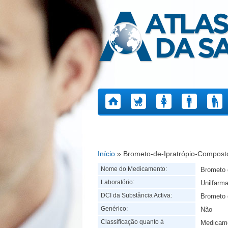
Atlas da Saúde
Início
» Brometo-de-Ipratrópio-Composto
Está aqui
Nome do Medicamento:
Brometo 
Laboratório:
Unilfarma
DCI da Substância Activa:
Brometo 
Genérico:
Não
Classificação quanto à
Medicame