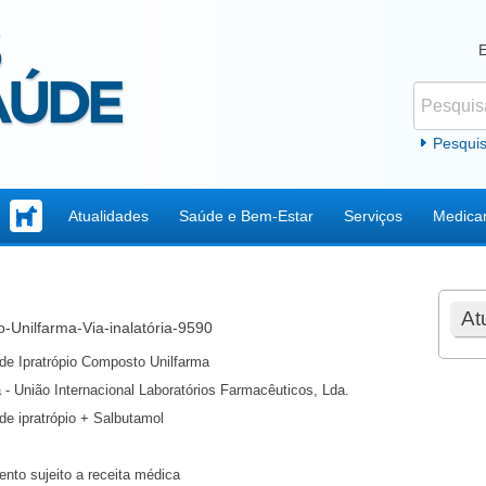
Pesquisar
Formul
Pesqui
Atualidades
Saúde e Bem-Estar
Serviços
Medica
At
-Unilfarma-Via-inalatória-9590
de Ipratrópio Composto Unilfarma
 - União Internacional Laboratórios Farmacêuticos, Lda.
de ipratrópio + Salbutamol
nto sujeito a receita médica