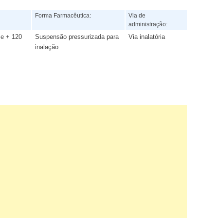
:
Forma Farmacêutica:
Via de
administração:
se + 120
Suspensão pressurizada para
Via inalatória
inalação