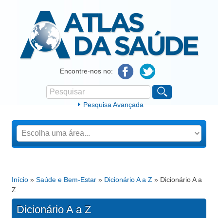
Atlas da Saúde
Encontre-nos no:
Pesquisar
Formulário de procura
Pesquisa Avançada
Início
»
Saúde e Bem-Estar
»
Dicionário A a Z
» Dicionário A a
Está aqui
Z
Dicionário A a Z