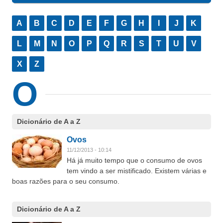
A
B
C
D
E
F
G
H
I
J
K
L
M
N
O
P
Q
R
S
T
U
V
X
Z
O
Dicionário de A a Z
Ovos
11/12/2013 - 10:14
Há já muito tempo que o consumo de ovos
tem vindo a ser mistificado. Existem várias e
boas razões para o seu consumo.
Dicionário de A a Z