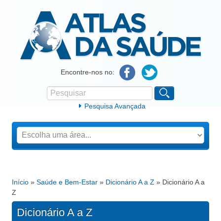
Atlas da Saúde
Encontre-nos no:
Pesquisar
Formulário de procura
Pesquisa Avançada
Início
»
Saúde e Bem-Estar
»
Dicionário A a Z
» Dicionário A a
Está aqui
Z
Dicionário A a Z