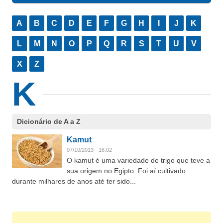
A
B
C
D
E
F
G
H
I
J
K
L
M
N
O
P
Q
R
S
T
U
V
X
Z
K
Dicionário de A a Z
Kamut
07/10/2013 - 16:02
O kamut é uma variedade de trigo que teve a
sua origem no Egipto. Foi aí cultivado
durante milhares de anos até ter sido...