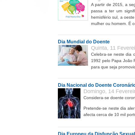
A partir de 2015, a s
passa a ter um signif
hemisfério sul, a oest
mulher ou homem. É o
Dia Mundial do Doente
Quinta, 11 Feverei
Celebra-se neste dia o
1992 pelo Papa João P
para que seja promovi
Dia Nacional do Doente Coronári
Domingo, 14 Fevereir
Considera-se doente coroná
Pretende-se neste dia al
afecta cerca de 10 mil por
Dia Europeu da Disfunção Sexual