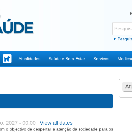
Pesquisar
Formul
Pesqui
Atualidades
Saúde e Bem-Estar
Serviços
Medica
At
o, 2027 - 00:00
View all dates
om o objectivo de despertar a atenção da sociedade para os