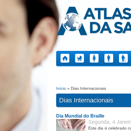
Atlas da Saúde
Início
» Dias Internacionais
Está aqui
Dias Internacionais
Dia Mundial do Braille
Segunda, 4 Janeir
Este dia é celebrado c