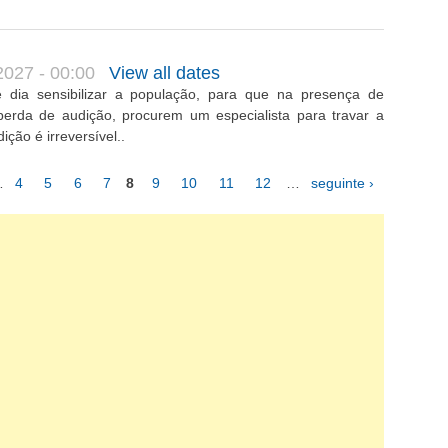
2027 - 00:00
View all dates
 dia sensibilizar a população, para que na presença de
perda de audição, procurem um especialista para travar a
ção é irreversível..
…
4
5
6
7
8
9
10
11
12
…
seguinte ›