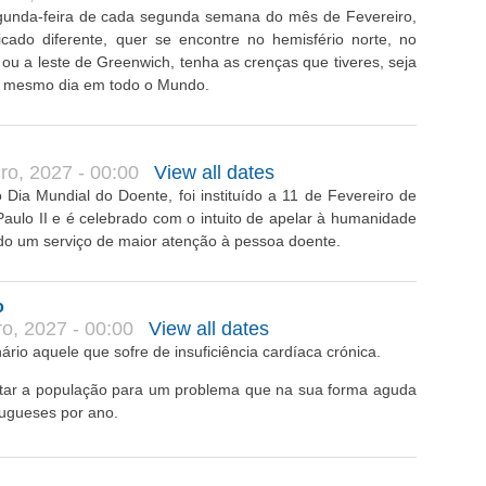
egunda-feira de cada segunda semana do mês de Fevereiro,
icado diferente, quer se encontre no hemisfério norte, no
e ou a leste de Greenwich, tenha as crenças que tiveres, seja
 mesmo dia em todo o Mundo.
ro, 2027 - 00:00
View all dates
 Dia Mundial do Doente, foi instituído a 11 de Fevereiro de
aulo II e é celebrado com o intuito de apelar à humanidade
do um serviço de maior atenção à pessoa doente.
o
o, 2027 - 00:00
View all dates
rio aquele que sofre de insuficiência cardíaca crónica.
ertar a população para um problema que na sua forma aguda
tugueses por ano.