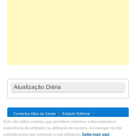
Atualização Diária
Contactos Atlas da Saúde
Estatuto Editorial
Ficha Técnica
Este site utiliza cookies, que permitem melhorar o desempenho e
Política de Privacidade / Termos e Condições
Mapa do Site
experiência do utilizador na utilização do mesmo.
Ao navegar no site
consideramos que consente a sua utilização.
Saiba mais aqui