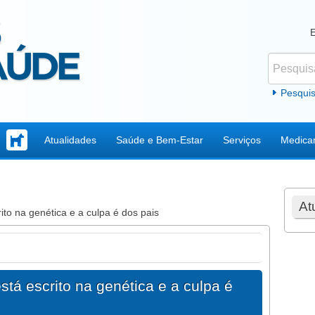
Pesquisar
Formul
Pesqui
Atualidades
Saúde e Bem-Estar
Serviços
Medica
At
ito na genética e a culpa é dos pais
stá escrito na genética e a culpa é