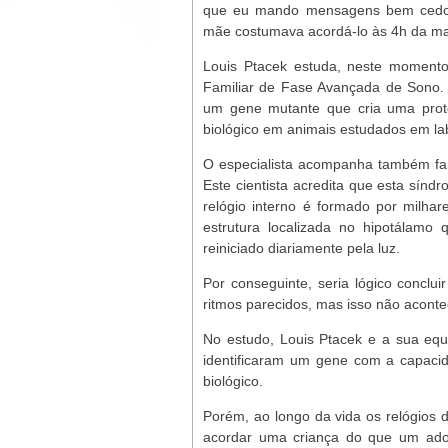
que eu mando mensagens bem cedo”, 
mãe costumava acordá-lo às 4h da m
Louis Ptacek estuda, neste momento
Familiar de Fase Avançada de Sono. “
um gene mutante que cria uma prote
biológico em animais estudados em lab
O especialista acompanha também fam
Este cientista acredita que esta sí
relógio interno é formado por milha
estrutura localizada no hipotálamo 
reiniciado diariamente pela luz.
Por conseguinte, seria lógico conclu
ritmos parecidos, mas isso não aconte
No estudo, Louis Ptacek e a sua equ
identificaram um gene com a capacid
biológico.
Porém, ao longo da vida os relógios d
acordar uma criança do que um ado