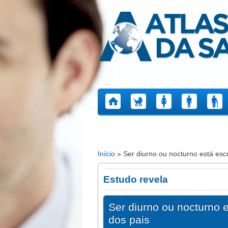
Atlas da Saúde
Início
» Ser diurno ou nocturno está escr
Está aqui
Estudo revela
Ser diurno ou nocturno e
dos pais