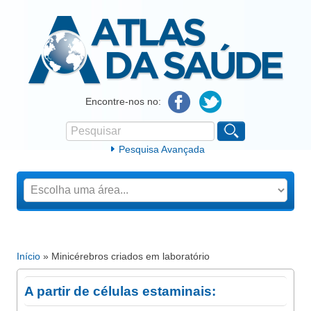
Atlas da Saúde
Encontre-nos no:
Pesquisar
Formulário de procura
Pesquisa Avançada
Início
» Minicérebros criados em laboratório
Está aqui
A partir de células estaminais: