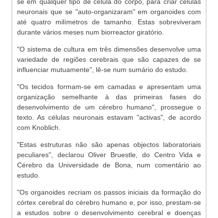
se em qualquer tipo de célula do corpo, para criar células
neuronais que se "auto-organizaram" em organoides com
até quatro milímetros de tamanho. Estas sobreviveram
durante vários meses num biorreactor giratório.
"O sistema de cultura em três dimensões desenvolve uma
variedade de regiões cerebrais que são capazes de se
influenciar mutuamente", lê-se num sumário do estudo.
"Os tecidos formam-se em camadas e apresentam uma
organização semelhante à das primeiras fases do
desenvolvimento de um cérebro humano", prossegue o
texto. As células neuronais estavam "activas", de acordo
com Knoblich.
"Estas estruturas não são apenas objectos laboratoriais
peculiares", declarou Oliver Bruestle, do Centro Vida e
Cérebro da Universidade de Bona, num comentário ao
estudo.
"Os organoides recriam os passos iniciais da formação do
córtex cerebral do cérebro humano e, por isso, prestam-se
a estudos sobre o desenvolvimento cerebral e doenças