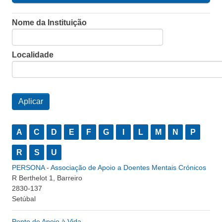
Nome da Instituição
Localidade
A
C
D
E
F
G
I
L
M
N
P
R
S
U
PERSONA - Associação de Apoio a Doentes Mentais Crónicos
R Berthelot 1, Barreiro
2830-137
Setúbal
Ponto de Apoio à Vida