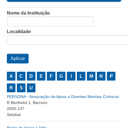
Nome da Instituição
Localidade
A
C
D
E
F
G
I
L
M
N
P
R
S
U
PERSONA - Associação de Apoio a Doentes Mentais Crónicos
R Berthelot 1, Barreiro
2830-137
Setúbal
Ponto de Apoio à Vida