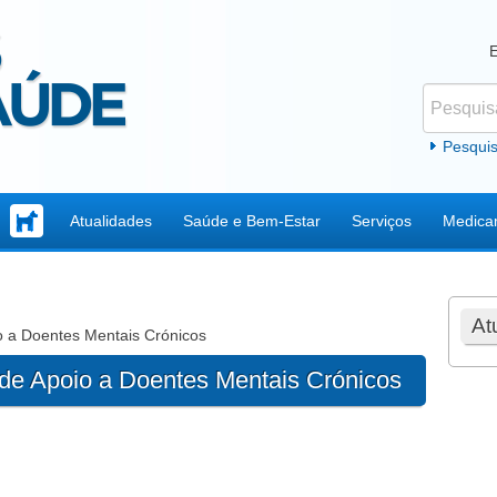
Pesquisar
Formul
Pesqui
Atualidades
Saúde e Bem-Estar
Serviços
Medica
At
 a Doentes Mentais Crónicos
e Apoio a Doentes Mentais Crónicos