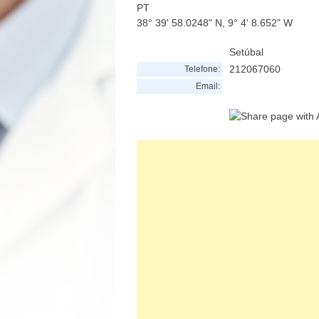
PT
38° 39' 58.0248" N, 9° 4' 8.652" W
Setúbal
212067060
Telefone:
Email: