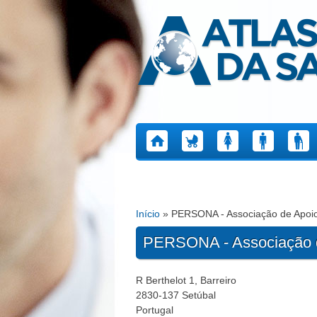
Atlas da Saúde
Início
» PERSONA - Associação de Apoio
Está aqui
PERSONA - Associação d
R Berthelot 1, Barreiro
2830-137
Setúbal
Portugal