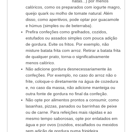
natas...) por menos
calóricos, como os preparados com iogurte magro,
queijo quark ou molho de tomate natural. Além
disso, como aperitivos, pode optar por guacamole
e húmus (simples ou de beterraba).
Prefira confeções como grelhados, cozidos,
estufados ou assados simples com pouca adição
de gordura. Evite os fritos. Por exemplo, não
misture batata frita com arroz. Retirar a batata frita
de qualquer prato, torna-o significativamente
menos calórico.
Não adicione gordura desnecessariamente às
confeções. Por exemplo, no caso do arroz não o
frite, coloque-o diretamente na água de cozedura
e, no caso da massa, não adicione manteiga ou
outra fonte de gordura no final da confeção.
Não opte por alimentos prontos a consumir, como
lasanhas, pizzas, panados ou barrinhas de peixe
ou de carne. Para refeições mais rápidas e ao
mesmo tempo saborosas, opte por enlatados em
água e por ovos (cozidos, escalfados ou mexidos
sem adição de gordura numa frigideira