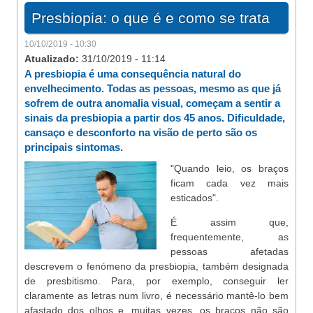
Presbiopia: o que é e como se trata
10/10/2019 - 10:30
Atualizado:
31/10/2019 - 11:14
A presbiopia é uma consequência natural do
envelhecimento. Todas as pessoas, mesmo as que já
sofrem de outra anomalia visual, começam a sentir a
sinais da presbiopia a partir dos 45 anos. Dificuldade,
cansaço e desconforto na visão de perto são os
principais sintomas.
"Quando leio, os braços
ficam cada vez mais
esticados".
É assim que,
frequentemente, as
pessoas afetadas
descrevem o fenómeno da presbiopia, também designada
de presbitismo. Para, por exemplo, conseguir ler
claramente as letras num livro, é necessário mantê-lo bem
afastado dos olhos e, muitas vezes, os braços não são