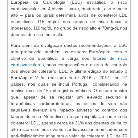
Europeia de Cardiologia (ESC) estratifica o risco
cardiovascular em 4 níveis – baixo, moderado, alto e muito
alto – para os quais determina alvos de colesterol LDL
específicos: 115 mg/dL nos grupos de risco baixo e
moderado, 110mg/dL no grupo de risco alto e 70mg/dL nos
doentes de risco muito alto.
Para além da divulgação destas recomendações, a ESC
tem promovido também os estudos EuroAspire com o
objetivo de quantificar a carga dos
fatores de risco
cardiovasculares
, suas complicações e o grau de controlo
dos alvos de colesterol LDL. A última edição do estudo o
EuroAspire V foi realizado entre 2016 e 2017, em 27
países, nos quais se inclui Portugal, considerando na
análise mais de 16 mil registos médicos. O estudo mostra
que, apesar de se registar um elevado recurso a
terapêuticas cardioprotetoras, os estilos de vida não
saudáveis tiveram um impacto adverso no controlo dos
fatores de risco. Além disso, no que respeita ao controlo do
colesterol LDL, apenas cerca de 31% dos doentes de muito
alto risco com pós-evento cardiovascular medicados com
anti-dislipidémico atingiram o valor de colesterol LDL de 70