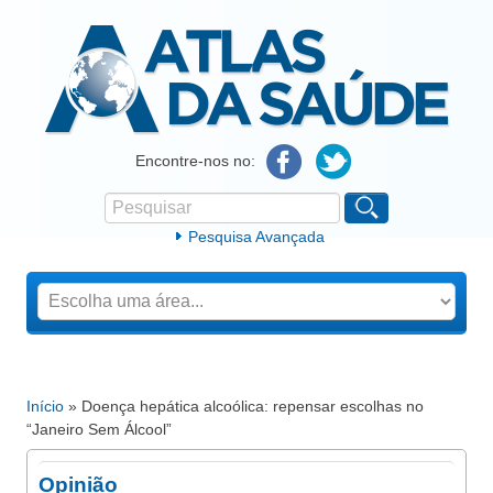
Atlas da Saúde
Encontre-nos no:
Pesquisar
Formulário de procura
Pesquisa Avançada
Início
» Doença hepática alcoólica: repensar escolhas no
Está aqui
“Janeiro Sem Álcool”
Opinião