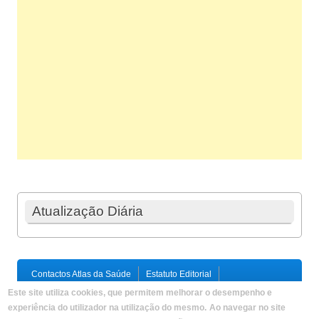
Atualização Diária
Contactos Atlas da Saúde
Estatuto Editorial
Ficha Técnica
Este site utiliza cookies, que permitem melhorar o desempenho e
Política de Privacidade / Termos e Condições
Mapa do Site
experiência do utilizador na utilização do mesmo.
Ao navegar no site