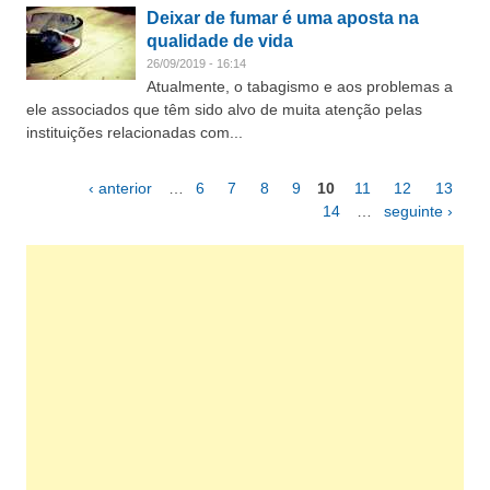
Deixar de fumar é uma aposta na
qualidade de vida
26/09/2019 - 16:14
Atualmente, o tabagismo e aos problemas a
ele associados que têm sido alvo de muita atenção pelas
instituições relacionadas com...
‹ anterior
…
6
7
8
9
10
11
12
13
Páginas
14
…
seguinte ›