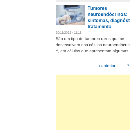
Tumores
neuroendócrinos:
sintomas, diagnóst
tratamento
10/11/2022 - 11:11
São um tipo de tumores raros que se
desenvolvem nas células neuroendócrina
é, em células que apresentam algumas..
‹ anterior
…
7