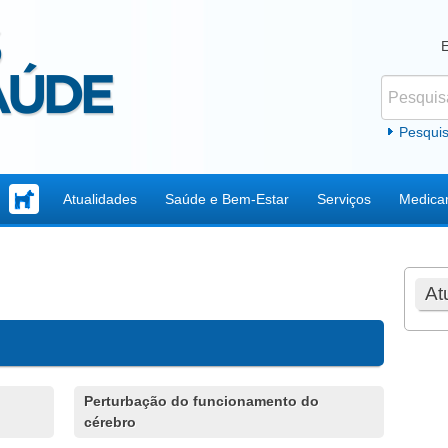
Pesquisar
Formul
Pesqui
Atualidades
Saúde e Bem-Estar
Serviços
Medica
At
Perturbação do funcionamento do
cérebro