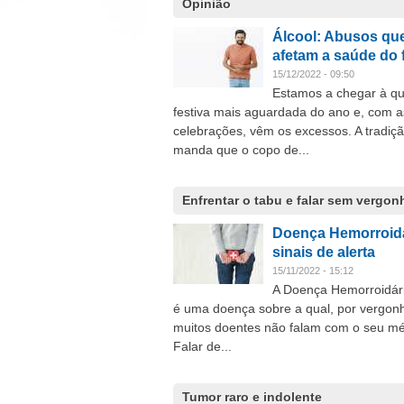
Opinião
Álcool: Abusos qu
afetam a saúde do 
15/12/2022 - 09:50
Estamos a chegar à q
festiva mais aguardada do ano e, com a
celebrações, vêm os excessos. A tradiç
manda que o copo de...
Enfrentar o tabu e falar sem vergon
Doença Hemorroidá
sinais de alerta
15/11/2022 - 15:12
A Doença Hemorroidár
é uma doença sobre a qual, por vergon
muitos doentes não falam com o seu mé
Falar de...
Tumor raro e indolente