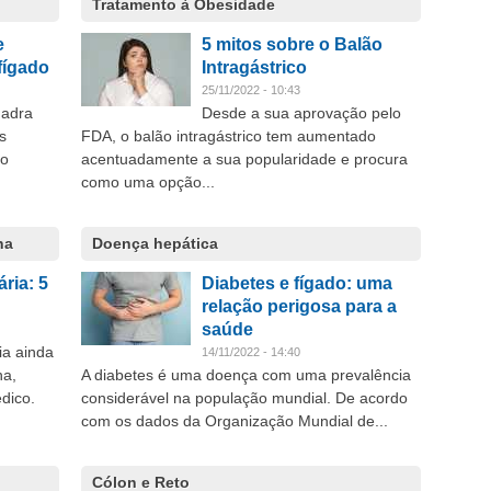
Tratamento à Obesidade
e
5 mitos sobre o Balão
fígado
Intragástrico
25/11/2022 - 10:43
uadra
Desde a sua aprovação pelo
s
FDA, o balão intragástrico tem aumentado
ão
acentuadamente a sua popularidade e procura
como uma opção...
ha
Doença hepática
ria: 5
Diabetes e fígado: uma
relação perigosa para a
saúde
ia ainda
14/11/2022 - 14:40
ha,
A diabetes é uma doença com uma prevalência
dico.
considerável na população mundial. De acordo
com os dados da Organização Mundial de...
Cólon e Reto