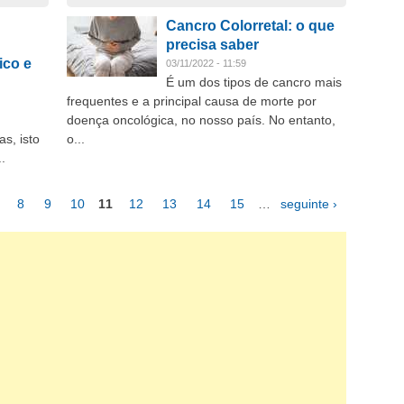
Cancro Colorretal: o que
precisa saber
ico e
03/11/2022 - 11:59
É um dos tipos de cancro mais
frequentes e a principal causa de morte por
doença oncológica, no nosso país. No entanto,
s, isto
o...
.
8
9
10
11
12
13
14
15
…
seguinte ›