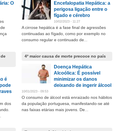
ria: O
Encefalopatia Hepática: a
perigosa ligação entre o
fígado e cérebro
es
10/02/2023 - 11:27
 de
A cirrose hepática é a fase final de agressões
ença
continuadas ao fígado, como por exemplo no
consumo regular e continuado de...
 de
4ª maior causa de morte precoce no país
Doença Hepática
Alcoólica: É possível
o é
minimizar os danos
 pode
deixando de ingerir álcool
raves
10/01/2023 - 09:53
O consumo de álcool está enraizado nos hábitos
um dos
da população portuguesa, manifestando-se até
undo.
nas faixas etárias mais jovens. De...
.