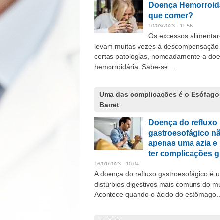
Doença Hemorroidá
que comer?
10/03/2023 - 11:56
Os excessos alimentar
levam muitas vezes à descompensação
certas patologias, nomeadamente a do
hemorroidária. Sabe-se...
Uma das complicações é o Esófago
Barret
Doença do refluxo
gastroesofágico nã
apenas uma azia e
ter complicações g
16/01/2023 - 10:04
A doença do refluxo gastroesofágico é 
distúrbios digestivos mais comuns do m
Acontece quando o ácido do estômago..