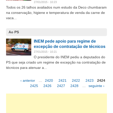
27/01/2015 - 10:23
Todos os 26 talhos avaliados num estudo da Deco chumbaram
na conservação, higiene e temperatura de venda da carne de
vaca...
Ao PS
INEM pede apoio para regime de
excepção de contratação de técnicos
27/01/2015 - 10:21
O presidente do INEM pediu a deputados do
PS que seja criado um regime de excepção na contratação de
técnicos para atenuar a...
‹ anterior
…
2420
2421
2422
2423
2424
Páginas
2425
2426
2427
2428
…
seguinte ›