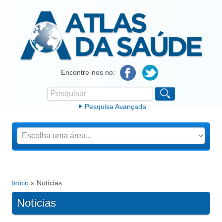
Atlas da Saúde
Encontre-nos no:
Pesquisar
Formulário de procura
Pesquisa Avançada
Início
» Notícias
Está aqui
Notícias