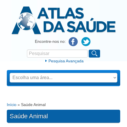
Atlas da Saúde
Encontre-nos no:
Pesquisar
Formulário de procura
Pesquisa Avançada
Início
» Saúde Animal
Está aqui
Saúde Animal