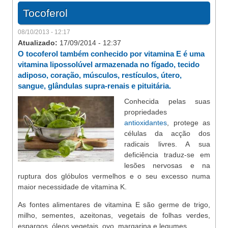
Tocoferol
08/10/2013 - 12:17
Atualizado:
17/09/2014 - 12:37
O tocoferol também conhecido por vitamina E é uma
vitamina lipossolúvel armazenada no fígado, tecido
adiposo, coração, músculos, restículos, útero,
sangue, glândulas supra-renais e pituitária.
Conhecida pelas suas
propriedades
antioxidantes
, protege as
células da acção dos
radicais livres. A sua
deficiência traduz-se em
lesões nervosas e na
ruptura dos glóbulos vermelhos e o seu excesso numa
maior necessidade de vitamina K.
As fontes alimentares de vitamina E são germe de trigo,
milho, sementes, azeitonas, vegetais de folhas verdes,
espargos, óleos vegetais, ovo, margarina e legumes.