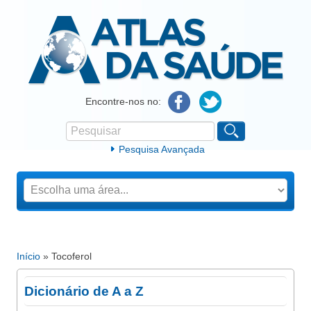
Atlas da Saúde
Encontre-nos no:
Pesquisar
Formulário de procura
Pesquisa Avançada
Início
» Tocoferol
Está aqui
Dicionário de A a Z