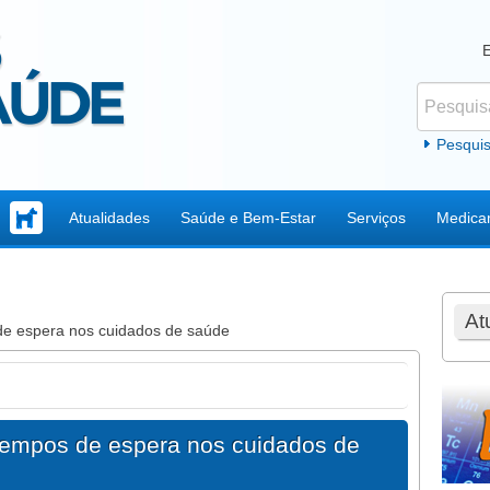
Pesquisar
Formul
Pesqui
Atualidades
Saúde e Bem-Estar
Serviços
Medica
At
de espera nos cuidados de saúde
 tempos de espera nos cuidados de