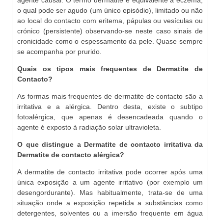
agente causal. O termo dermatite é equivalente a eczema,
o qual pode ser agudo (um único episódio), limitado ou não
ao local do contacto com eritema, pápulas ou vesículas ou
crónico (persistente) observando-se neste caso sinais de
cronicidade como o espessamento da pele. Quase sempre
se acompanha por prurido.
Quais os tipos mais frequentes de Dermatite de
Contacto?
As formas mais frequentes de dermatite de contacto são a
irritativa e a alérgica. Dentro desta, existe o subtipo
fotoalérgica, que apenas é desencadeada quando o
agente é exposto à radiação solar ultravioleta.
O que distingue a Dermatite de contacto irritativa da
Dermatite de contacto alérgica?
A dermatite de contacto irritativa pode ocorrer após uma
única exposição a um agente irritativo (por exemplo um
desengordurante). Mas habitualmente, trata-se de uma
situação onde a exposição repetida a substâncias como
detergentes, solventes ou a imersão frequente em água