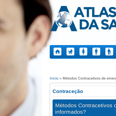
Atlas da Saúde
Início
» Métodos Contracetivos de emerg
Está aqui
Contraceção
Métodos Contracetivos 
informados?