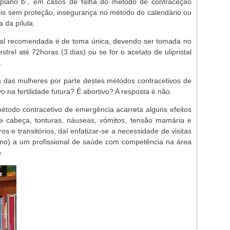
plano b”, em casos de falha do método de contraceção
uais sem proteção, insegurança no método do calendário ou
 da pílula.
al recomendada é de toma única, devendo ser tomada no
trel até 72horas (3 dias) ou se for o acetato de ulipristal
.
s das mulheres por parte destes métodos contracetivos de
 na fertilidade futura? É abortivo? A resposta é não.
todo contracetivo de emergência acarreta alguns efeitos
de cabeça, tonturas, náuseas, vómitos, tensão mamária e
 e transitórios, daí enfatizar-se a necessidade de visitas
no) a um profissional de saúde com competência na área
.