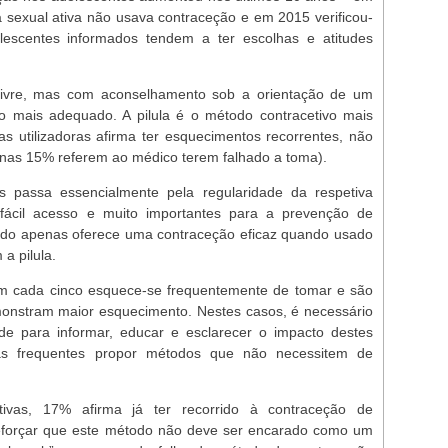
sexual ativa não usava contraceção e em 2015 verificou-
lescentes informados tendem a ter escolhas e atitudes
livre, mas com aconselhamento sob a orientação de um
o mais adequado. A pilula é o método contracetivo mais
as utilizadoras afirma ter esquecimentos recorrentes, não
nas 15% referem ao médico terem falhado a toma).
os passa essencialmente pela regularidade da respetiva
e fácil acesso e muito importantes para a prevenção de
udo apenas oferece uma contraceção eficaz quando usado
a pilula.
 em cada cinco esquece-se frequentemente de tomar e são
monstram maior esquecimento. Nestes casos, é necessário
de para informar, educar e esclarecer o impacto destes
has frequentes propor métodos que não necessitem de
vas, 17% afirma já ter recorrido à contraceção de
reforçar que este método não deve ser encarado como um