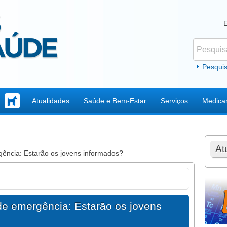
Pesquisar
Formul
Pesqui
Atualidades
Saúde e Bem-Estar
Serviços
Medica
At
ência: Estarão os jovens informados?
de emergência: Estarão os jovens