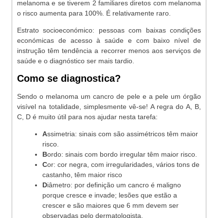
melanoma e se tiverem 2 familiares diretos com melanoma
o risco aumenta para 100%. É relativamente raro.
Estrato socioeconómico: pessoas com baixas condições
económicas de acesso à saúde e com baixo nível de
instrução têm tendência a recorrer menos aos serviços de
saúde e o diagnóstico ser mais tardio.
Como se diagnostica?
Sendo o melanoma um cancro de pele e a pele um órgão
visível na totalidade, simplesmente vê-se! A regra do A, B,
C, D é muito útil para nos ajudar nesta tarefa:
A
ssimetria: sinais com são assimétricos têm maior
risco.
B
ordo: sinais com bordo irregular têm maior risco.
C
or: cor negra, com irregularidades, vários tons de
castanho, têm maior risco
D
iâmetro: por definição um cancro é maligno
porque cresce e invade; lesões que estão a
crescer e são maiores que 6 mm devem ser
observadas pelo dermatologista.