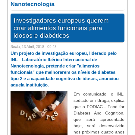
Nanotecnologia
Investigadores europeus querem
criar alimentos funcionais para
idosos e diabéticos
Sexta, 13 Abril, 2018 - 09:43
Um projeto de investigação europeu, liderado pelo
INL - Laboratório Ibérico Internacional de
Nanotecnologia, pretende criar "alimentos
funcionais" que melhorarem os níveis de diabetes
tipo 2 e a capacidade cognitiva de idosos, anunciou
aquela instituição.
Em comunicado, o INL,
sediado em Braga, explica
que o FODIAC - Food for
Diabetes And Cognition,
que será apresentado
hoje, será desenvolvido
nos próximos quatro anos