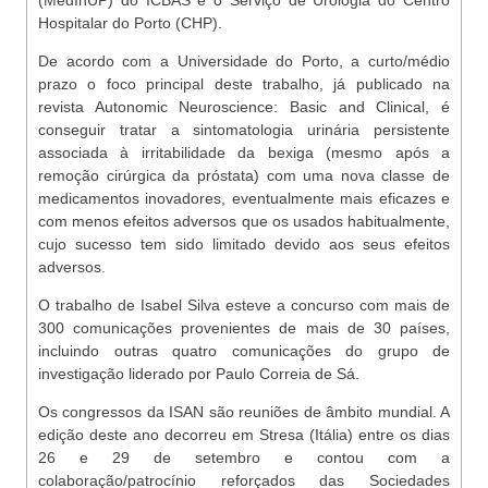
(MedInUP) do ICBAS e o Serviço de Urologia do Centro
Hospitalar do Porto (CHP).
De acordo com a Universidade do Porto, a curto/médio
prazo o foco principal deste trabalho, já publicado na
revista Autonomic Neuroscience: Basic and Clinical, é
conseguir tratar a sintomatologia urinária persistente
associada à irritabilidade da bexiga (mesmo após a
remoção cirúrgica da próstata) com uma nova classe de
medicamentos inovadores, eventualmente mais eficazes e
com menos efeitos adversos que os usados habitualmente,
cujo sucesso tem sido limitado devido aos seus efeitos
adversos.
O trabalho de Isabel Silva esteve a concurso com mais de
300 comunicações provenientes de mais de 30 países,
incluindo outras quatro comunicações do grupo de
investigação liderado por Paulo Correia de Sá.
Os congressos da ISAN são reuniões de âmbito mundial. A
edição deste ano decorreu em Stresa (Itália) entre os dias
26 e 29 de setembro e contou com a
colaboração/patrocínio reforçados das Sociedades