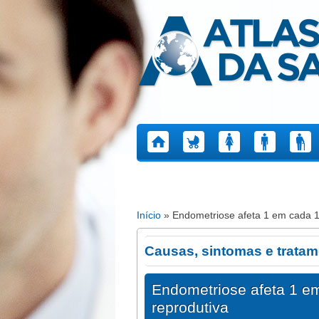
Atlas da Saúde
Início
» Endometriose afeta 1 em cada 1
Está aqui
Causas, sintomas e trata
Endometriose afeta 1 e
reprodutiva