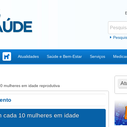
Pesquisar
Formul
Pesqui
Atualidades
Saúde e Bem-Estar
Serviços
Medica
At
0 mulheres em idade reprodutiva
mento
m cada 10 mulheres em idade