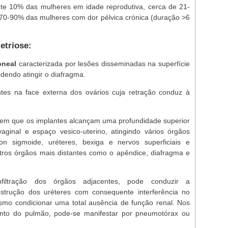
te 10% das mulheres em idade reprodutiva, cerca de 21-
 70-90% das mulheres com dor pélvica crónica (duração >6
etriose:
oneal
caracterizada por lesões disseminadas na superfície
odendo atingir o diafragma.
es na face externa dos ovários cuja retração conduz à
.
em que os implantes alcançam uma profundidade superior
ginal e espaço vesico-uterino, atingindo vários órgãos
on sigmoide, uréteres, bexiga e nervos superficiais e
ros órgãos mais distantes como o apêndice, diafragma e
iltração dos órgãos adjacentes, pode conduzir a
obstrução dos uréteres com consequente interferência no
mo condicionar uma total ausência de função renal. Nos
nto do pulmão, pode-se manifestar por pneumotórax ou