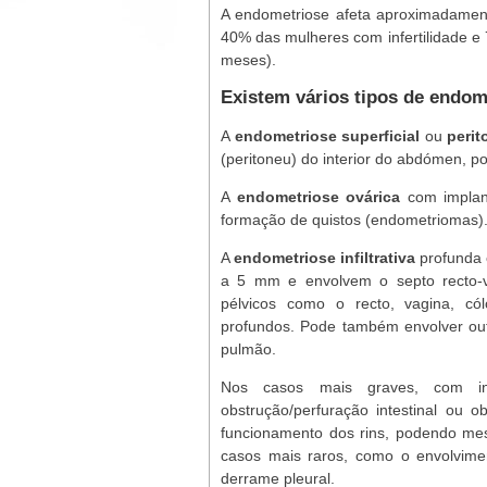
A endometriose afeta aproximadamen
40% das mulheres com infertilidade e
meses).
Existem vários tipos de endom
A
endometriose superficial
ou
perit
(peritoneu) do interior do abdómen, p
A
endometriose ovárica
com implant
formação de quistos (endometriomas)
A
endometriose infiltrativa
profunda 
a 5 mm e envolvem o septo recto-va
pélvicos como o recto, vagina, cól
profundos. Pode também envolver out
pulmão.
Nos casos mais graves, com inf
obstrução/perfuração intestinal ou 
funcionamento dos rins, podendo mes
casos mais raros, como o envolvime
derrame pleural.