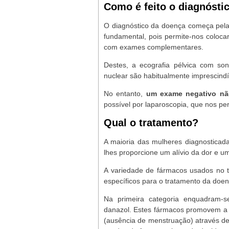
Como é feito o diagnósti
O diagnóstico da doença começa pela 
fundamental, pois permite-nos coloca
com exames complementares.
Destes, a ecografia pélvica com so
nuclear são habitualmente imprescindí
No entanto,
um exame negativo nã
possível por laparoscopia, que nos per
Qual o tratamento?
A maioria das mulheres diagnosticad
lhes proporcione um alívio da dor e u
A variedade de fármacos usados no t
específicos para o tratamento da doe
Na primeira categoria enquadram-s
danazol. Estes fármacos promovem a a
(ausência de menstruação) através de