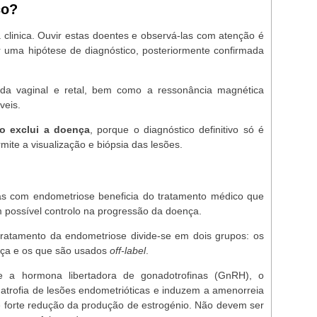
co?
clinica. Ouvir estas doentes e observá-las com atenção é
r uma hipótese de diagnóstico, posteriormente confirmada
nda vaginal e retal, bem como a ressonância magnética
veis.
o exclui a doença
, porque o diagnóstico definitivo só é
mite a visualização e biópsia das lesões.
as com endometriose beneficia do tratamento médico que
m possível controlo na progressão da doença.
ratamento da endometriose divide-se em dois grupos: os
nça e os que são usados
off-label
.
e a hormona libertadora de gonadotrofinas (GnRH), o
trofia de lesões endometrióticas e induzem a amenorreia
 forte redução da produção de estrogénio. Não devem ser