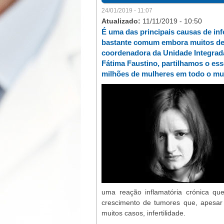
24/01/2019 - 11:07
Atualizado:
11/11/2019 - 10:50
É uma das principais causas de inf
bastante comum embora muitos de
coordenadora da Unidade Integrad
Fátima Faustino, partilhamos o ess
milhões de mulheres em todo o m
uma reação inflamatória crónica qu
crescimento de tumores que, apesar
muitos casos, infertilidade.