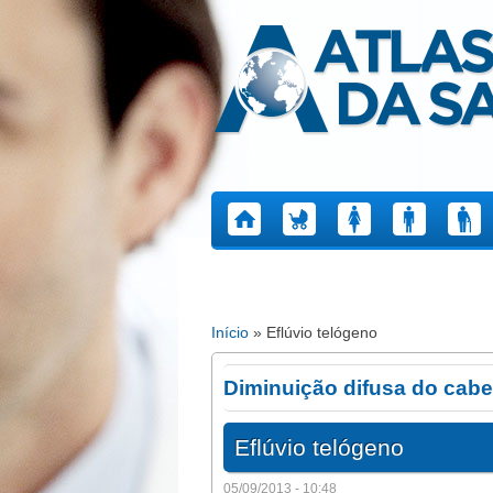
Atlas da Saúde
Início
» Eflúvio telógeno
Está aqui
Diminuição difusa do cabe
Eflúvio telógeno
05/09/2013 - 10:48