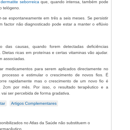
a
dermatite seborreica
que, quando intensa, também pode
o telógeno.
r-se espontaneamente em três a seis meses. Se persistir
m factor não diagnosticado pode estar a manter o eflúvio
ão das causas, quando forem detectadas deficiências
 Dietas ricas em proteínas e certas vitaminas vão ajudar.
m associadas.
ar medicamentos para serem aplicados directamente no
o processo e estimular o crescimento de novos fios. É
orre rapidamente mas o crescimento de um novo fio é
 2cm por mês. Por isso, o resultado terapêutico e a
vai ser percebida de forma gradativa.
tar
Artigos Complementares
ponibilizados no Atlas da Saúde não substituem o
armacêutico.