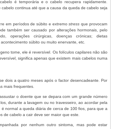
cabelo é temporária e o cabelo recupera rapidamente.
 cabelo continua até que a causa da queda de cabelo seja
orre em períodos de súbito e extremo
stress
que provocam
de também ser causado por alterações hormonais, pelo
do, operações cirúrgicas, doenças crónicas; dietas
m acontecimento súbito ou muito enervante, etc.
ógeno tome, ele é reversível. Os folículos capilares não são
eversível, significa apenas que existem mais cabelos numa
se dois a quatro meses após o factor desencadeante. Por
s mais frequentes.
e assustar o doente que se depara com um grande número
-los, durante a lavagem ou no travesseiro, ao acordar pela
é normal a queda diária de cerca de 100 fios, para que a
s de cabelo a cair deve ser maior que este.
mpanhada por nenhum outro sintoma, mas pode estar