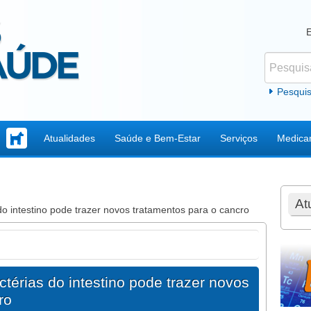
Pesquisar
Formul
Pesqui
Atualidades
Saúde e Bem-Estar
Serviços
Medica
At
o intestino pode trazer novos tratamentos para o cancro
térias do intestino pode trazer novos
ro