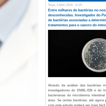
Terça, 2 Abril, 2019 - 11:25
Entre milhares de bactérias no nos
desconhecidas. Investigador do Port
de bactérias associadas a determi
tratamentos para o cancro do intes
Através da análise das bactérias i
investigadores do EMBL-EBI e do I
bacterianas do microbioma intestin
área. Se certas bactérias, até agora 
com este estudo poderá ser mais fácil i