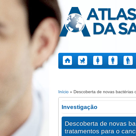
Atlas da Saúde
Início
» Descoberta de novas bactérias d
Está aqui
Investigação
Descoberta de novas bac
tratamentos para o canc