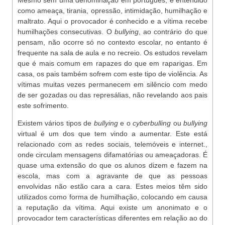
Mesmo sem uma denominação em português, é entendido
como ameaça, tirania, opressão, intimidação, humilhação e
maltrato. Aqui o provocador é conhecido e a vítima recebe
humilhações consecutivas. O
bullying
, ao contrário do que
pensam, não ocorre só no contexto escolar, no entanto é
frequente na sala de aula e no recreio. Os estudos revelam
que é mais comum em rapazes do que em raparigas. Em
casa, os pais também sofrem com este tipo de violência. As
vítimas muitas vezes permanecem em silêncio com medo
de ser gozadas ou das represálias, não revelando aos pais
este sofrimento.
Existem vários tipos de
bullying
e o
cyberbulling
ou
bullying
virtual é um dos que tem vindo a aumentar. Este está
relacionado com as redes sociais, telemóveis e internet.,
onde circulam mensagens difamatórias ou ameaçadoras. É
quase uma extensão do que os alunos dizem e fazem na
escola, mas com a agravante de que as pessoas
envolvidas não estão cara a cara. Estes meios têm sido
utilizados como forma de humilhação, colocando em causa
a reputação da vítima. Aqui existe um anonimato e o
provocador tem características diferentes em relação ao do