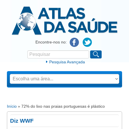
Atlas da Saúde
Encontre-nos no:
Pesquisar
Formulário de procura
Pesquisa Avançada
Início
» 72% do lixo nas praias portuguesas é plástico
Está aqui
Diz WWF