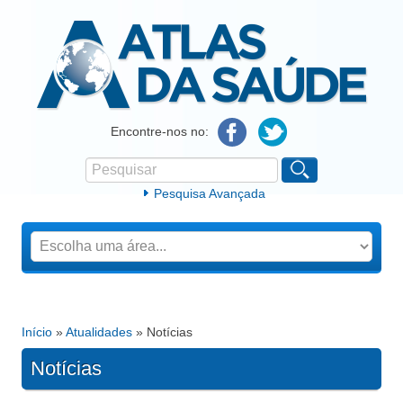
Atlas da Saúde
Encontre-nos no:
Pesquisar
Formulário de procura
Pesquisa Avançada
Início
»
Atualidades
» Notícias
Está aqui
Notícias