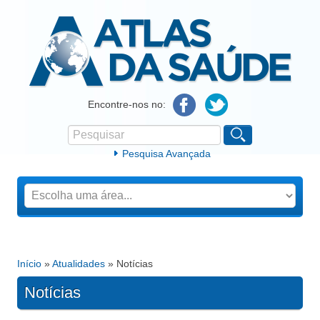
Atlas da Saúde
Encontre-nos no:
Pesquisar
Formulário de procura
Pesquisa Avançada
Início
»
Atualidades
» Notícias
Está aqui
Notícias