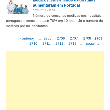
Médicos, enfermeiros e consultas
aumentaram em Portugal
07/04/2014 - 11:59
Número de consultas médicas nos hospitais
portugueses cresceu quase 70% em 10 anos. Já o número de
médicos por mil habitantes...
‹ anterior
…
2705
2706
2707
2708
2709
Páginas
2710
2711
2712
2713
…
seguinte ›