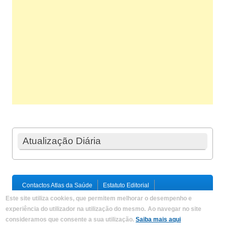
Atualização Diária
Contactos Atlas da Saúde
Estatuto Editorial
Ficha Técnica
Este site utiliza cookies, que permitem melhorar o desempenho e
Política de Privacidade / Termos e Condições
Mapa do Site
experiência do utilizador na utilização do mesmo.
Ao navegar no site
consideramos que consente a sua utilização.
Saiba mais aqui