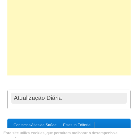
Atualização Diária
Contactos Atlas da Saúde
Estatuto Editorial
Ficha Técnica
Este site utiliza cookies, que permitem melhorar o desempenho e