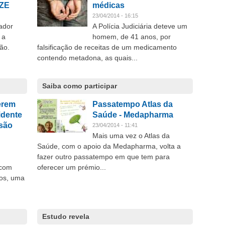
IZE
médicas
23/04/2014 - 16:15
ador
A Polícia Judiciária deteve um
 a
homem, de 41 anos, por
ão.
falsificação de receitas de um medicamento
contendo metadona, as quais...
Saiba como participar
erem
Passatempo Atlas da
idente
Saúde - Medapharma
são
23/04/2014 - 11:41
Mais uma vez o Atlas da
Saúde, com o apoio da Medapharma, volta a
fazer outro passatempo em que tem para
 com
oferecer um prémio...
cos, uma
Estudo revela