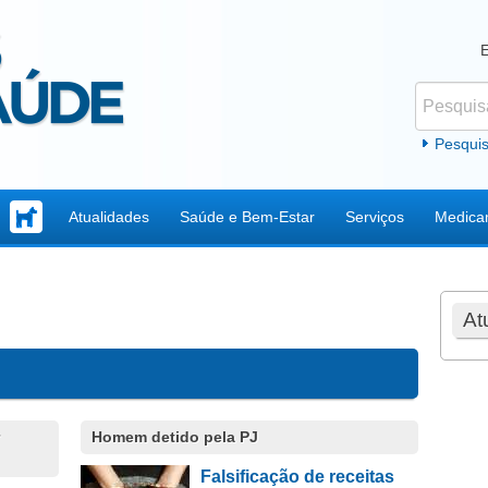
Pesquisar
Formul
Pesqui
Atualidades
Saúde e Bem-Estar
Serviços
Medica
At
Homem detido pela PJ
Falsificação de receitas