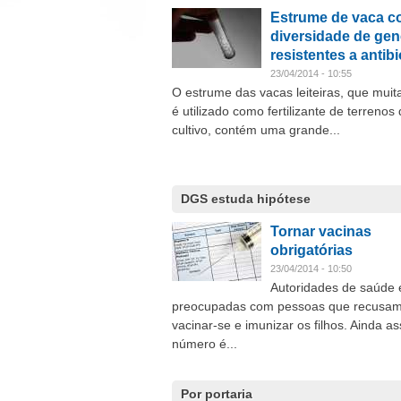
Estrume de vaca c
diversidade de ge
resistentes a antib
23/04/2014 - 10:55
O estrume das vacas leiteiras, que muit
é utilizado como fertilizante de terrenos
cultivo, contém uma grande...
DGS estuda hipótese
Tornar vacinas
obrigatórias
23/04/2014 - 10:50
Autoridades de saúde 
preocupadas com pessoas que recusa
vacinar-se e imunizar os filhos. Ainda as
número é...
Por portaria