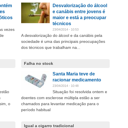
ontém
Desvalorização do álcool
nes
e canábis entre jovens é
ióticos
maior e está a preocupar
técnicos
as vezes
23/04/2014 - 10:53
 de
A desvalorização do álcool e da canábis pela
sociedade é uma das principais preocupações
dos técnicos que trabalham na...
Falha no stock
Santa Maria teve de
racionar medicamento
23/04/2014 - 10:48
estão
Situação foi resolvida ontem e
m
doentes com esclerose múltipla estão a ser
sim, o
chamados para levantar medicação para o
período habitual
Igual a cigarro tradicional