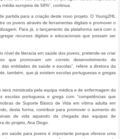
 à média europeia de 58%”, continua.
e partida para a criação deste novo projeto. O Young2HL
tre os jovens através de ferramentas digitais e promover o
dizagem. Para já, o lançamento da plataforma será com o
gregar recursos digitais e educacionais que possam ser
 nível de literacia em saúde dos jovens, pretende-se criar
icos que promovam um correto desenvolvimento de
das entidades de saúde e escolas”, refere a diretora da
e, também, que já existem escolas portuguesas e gregas
e será ministrada pela equipa médica e de enfermagem da
as escolas portuguesa e grega com “competências que
nobras de Suporte Básico de Vida em vítima adulta em
ando, desta forma, contribuir para promover o aumento do
sinais de vida aquando da chegada das equipas de
ra do projeto, Ana Diogo.
cia em saúde para jovens é importante porque oferece uma