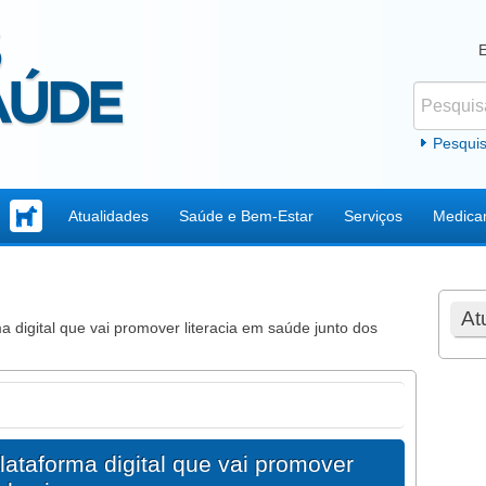
Pesquisar
Formul
Pesqui
Atualidades
Saúde e Bem-Estar
Serviços
Medica
At
digital que vai promover literacia em saúde junto dos
taforma digital que vai promover