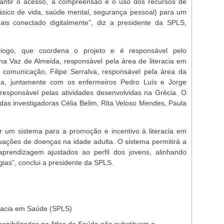
arantir o acesso, a compreensão e o uso dos recursos de
ásico de vida, saúde mental, segurança pessoal) para um
is conectado digitalmente”, diz a presidente da SPLS,
iogo, que coordena o projeto e é responsável pelo
ina Vaz de Almeida, responsável pela área de literacia em
 comunicação, Filipe Serralva, responsável pela área da
a, juntamente com os enfermeiros Pedro Luís e Jorge
 responsável pelas atividades desenvolvidas na Grécia. O
 das investigadoras Célia Belim, Rita Veloso Mendes, Paula
iar um sistema para a promoção e incentivo à literacia em
tuações de doenças na idade adulta. O sistema permitirá a
prendizagem ajustados ao perfil dos jovens, alinhando
gias”, conclui a presidente da SPLS.
racia em Saúde (SPLS)