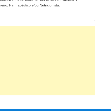
ponibilizados no Atlas da Saúde não substituem o
eiro, Farmacêutico e/ou Nutricionista.