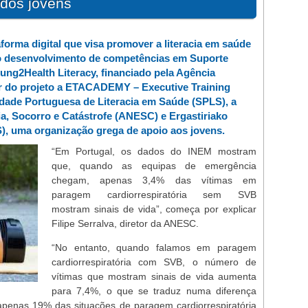
o dos jovens
aforma digital que visa promover a literacia em saúde
 no desenvolvimento de competências em Suporte
ung2Health Literacy, financiado pela Agência
r do projeto a ETACADEMY – Executive Training
dade Portuguesa de Literacia em Saúde (SPLS), a
, Socorro e Catástrofe (ANESC) e Ergastiriako
, uma organização grega de apoio aos jovens.
“Em Portugal, os dados do INEM mostram
que, quando as equipas de emergência
chegam, apenas 3,4% das vítimas em
paragem cardiorrespiratória sem SVB
mostram sinais de vida”, começa por explicar
Filipe Serralva, diretor da ANESC.
“No entanto, quando falamos em paragem
cardiorrespiratória com SVB, o número de
vítimas que mostram sinais de vida aumenta
para 7,4%, o que se traduz numa diferença
l, apenas 19% das situações de paragem cardiorrespiratória