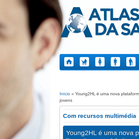
Atlas da Saúde
Início
» Young2HL é uma nova plataforma 
Está aqui
jovens
Com recursos multimédia
Young2HL é uma nova pla