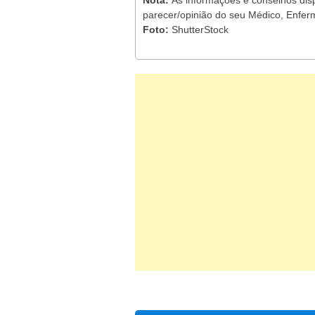
Nota:
As informações e conselhos dis
parecer/opinião do seu Médico, Enferm
Foto:
ShutterStock