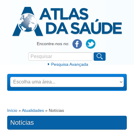
Atlas da Saúde
Encontre-nos no:
Pesquisar
Formulário de procura
Pesquisa Avançada
Início
»
Atualidades
» Notícias
Está aqui
Notícias