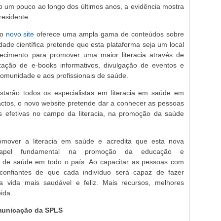
o um pouco ao longo dos últimos anos, a evidência mostra
presidente.
o
novo site
oferece uma ampla gama de conteúdos sobre
dade científica pretende que esta plataforma seja um local
hecimento para promover uma maior literacia através de
ização de e-books informativos, divulgação de eventos e
 comunidade e aos profissionais de saúde.
tarão todos os especialistas em literacia em saúde em
tactos, o novo website pretende dar a conhecer as pessoas
s efetivas no campo da literacia, na promoção da saúde
mover a literacia em saúde e acredita que esta nova
papel fundamental na promoção da educação e
s de saúde em todo o país. Ao capacitar as pessoas com
confiantes de que cada indivíduo será capaz de fazer
 vida mais saudável e feliz. Mais recursos, melhores
meida.
omunicação da SPLS