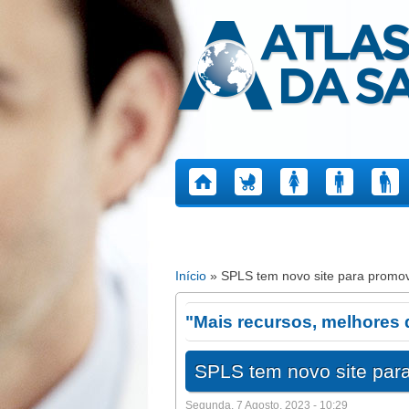
Atlas da Saúde
Início
» SPLS tem novo site para promov
Está aqui
"Mais recursos, melhores
SPLS tem novo site para
Segunda, 7 Agosto, 2023 - 10:29