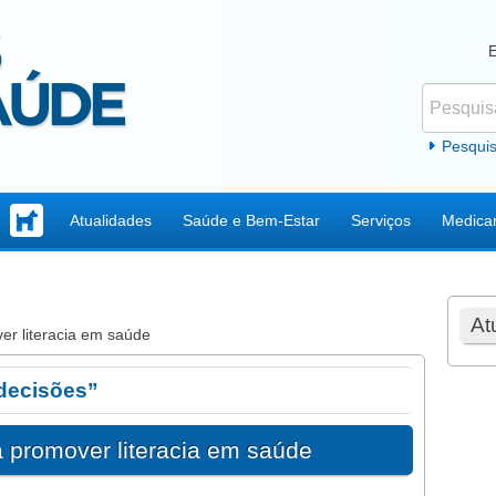
Pesquisar
Formul
Pesqui
Atualidades
Saúde e Bem-Estar
Serviços
Medica
At
er literacia em saúde
 decisões”
 promover literacia em saúde