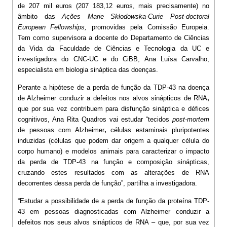
de 207 mil euros (
207 183,12 euros, mais precisamente)
no
âmbito das
Ações Marie Skłodowska-Curie Post-doctoral
European Fellowships,
promovidas pela Comissão Europeia.
Tem como supervisora a docente do Departamento de Ciências
da Vida da Faculdade de Ciências e Tecnologia da UC e
investigadora do CNC-UC e do CiBB, Ana Luísa Carvalho,
especialista em
biologia sináptica das doenças
.
Perante a hipótese de a perda de função da TDP-43 na doença
de Alzheimer conduzir a
defeitos nos alvos sinápticos de RNA
,
que por sua vez contribuem para
disfunção sináptica
e
défices
cognitivos
, Ana Rita Quadros vai estudar “
tecidos
post-mortem
de pessoas com Alzheimer
,
células estaminais pluripotentes
induzidas (células que podem dar origem a qualquer célula do
corpo humano)
e
modelos animais
para caracterizar o impacto
da perda de TDP-43 na função e composição sinápticas,
cruzando estes resultados com as alterações de RNA
decorrentes dessa perda de função”, partilha a investigadora.
“Estudar a possibilidade de a
perda de função da proteína TDP-
43 em pessoas diagnosticadas com Alzheimer
conduzir a
defeitos nos seus alvos sinápticos de RNA
– que, por sua vez