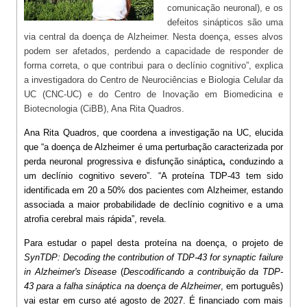
comunicação neuronal), e os
defeitos sinápticos são uma
via central da doença de Alzheimer. Nesta doença, esses alvos
podem ser afetados, perdendo a capacidade de responder de
forma correta, o que contribui para o declínio cognitivo”, explica
a investigadora do Centro de Neurociências e Biologia Celular da
UC (CNC-UC) e do Centro de Inovação em Biomedicina e
Biotecnologia (CiBB), Ana Rita Quadros.
Ana Rita Quadros, que coordena a investigação na UC, elucida
que “
a doença de Alzheimer
é uma perturbação caracterizada por
perda neuronal progressiva
e
disfunção sináptica
,
conduzindo a
um
declínio cognitivo severo
”. “A
proteína TDP-43
tem sido
identificada em
20 a 50% dos pacientes com Alzheimer
, estando
associada a maior probabilidade de declínio cognitivo e a uma
atrofia cerebral mais rápida
”, revela.
Para estudar o papel desta proteína na doença, o projeto de
SynTDP: Decoding the contribution of TDP-43 for synaptic failure
in Alzheimer's Disease
(
Descodificando a contribuição da TDP-
43 para a falha sináptica na doença de Alzheimer
, em português)
vai estar em curso até agosto de 2027. É financiado com mais