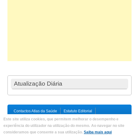
Atualização Diária
Contactos Atlas da Saúde
Estatuto Editorial
Ficha Técnica
Este site utiliza cookies, que permitem melhorar o desempenho e
Política de Privacidade / Termos e Condições
Mapa do Site
experiência do utilizador na utilização do mesmo.
Ao navegar no site
consideramos que consente a sua utilização.
Saiba mais aqui
Copyright © 2026,
Atlas da Saúde
|
Developed by
Criações