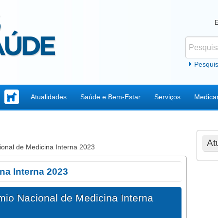
Pesquisar
Formul
Pesqui
Atualidades
Saúde e Bem-Estar
Serviços
Medica
At
onal de Medicina Interna 2023
na Interna 2023
mio Nacional de Medicina Interna