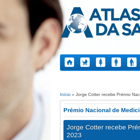
Atlas da Saúde
Início
» Jorge Cotter recebe Prémio Naci
Está aqui
Prémio Nacional de Medici
Jorge Cotter recebe Pré
2023