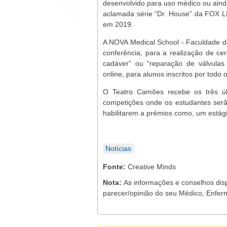
desenvolvido para uso médico ou ainda
aclamada série “Dr. House” da FOX LIF
em 2019.
A NOVA Medical School - Faculdade de
conferência, para a realização de 
cadáver” ou “reparação de válvulas
online, para alunos inscritos por todo
O Teatro Camões recebe os três últ
competições onde os estudantes serão
habilitarem a prémios como, um estág
Notícias
Fonte:
Creative Minds
Nota:
As informações e conselhos dis
parecer/opinião do seu Médico, Enferm