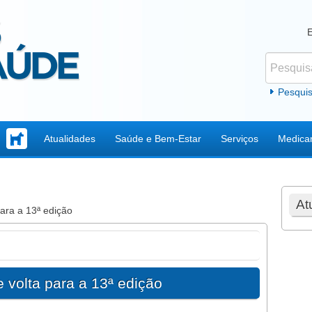
Pesquisar
Formul
Pesqui
Atualidades
Saúde e Bem-Estar
Serviços
Medica
At
ara a 13ª edição
 volta para a 13ª edição