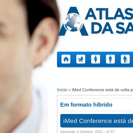
Atlas da Saúde
Início
» iMed Conference está de volta p
Está aqui
Em formato híbrido
iMed Conference está de
Segunda, 4 Outubro, 2021 - 11:57