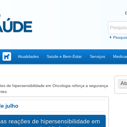
Pesquisar
Formul
Pesqui
Atualidades
Saúde e Bem-Estar
Serviços
Medica
At
ções de hipersensibilidade em Oncologia reforça a segurança
ntes
de julho
 das reações de hipersensibilidade em