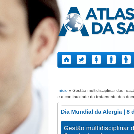
Atlas da Saúde
Início
» Gestão multidisciplinar das rea
Está aqui
e a continuidade do tratamento dos doe
Dia Mundial da Alergia | 8 
Gestão multidisciplinar