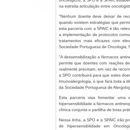
oncológicos, a SPO e a SPAIC estabe
na estreita articulação entre oncologis
"Nenhum doente deve deixar de rece
quando existem estratégias que permi
esta parceria com a SPAIC é tão relev
a implementação de protocolos comu
tratamentos mais eficazes com ele
Sociedade Portuguesa de Oncologia, 
"A dessensibilização a fármacos anti
permite que doentes com reações de 
realmente precisam, em vez de recorr
a SPO contribuirá para que estes doe
Imunoalergologia, o que fará toda a di
da Sociedade Portuguesa de Alergologi
Esta parceria visa fomentar uma a
hipersensibilidade a fármacos antineo
clínica conjunta e partilha de boas pr
Nessa linha, a SPO e a SPAIC irão 
de hipersensibilidade em Oncolog