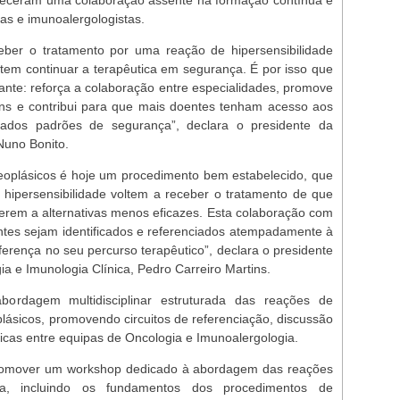
leceram uma colaboração assente na formação contínua e
tas e imunoalergologistas.
ber o tratamento por uma reação de hipersensibilidade
tem continuar a terapêutica em segurança. É por isso que
ante: reforça a colaboração entre especialidades, promove
ns e contribui para que mais doentes tenham acesso aos
vados padrões de segurança”, declara o presidente da
Nuno Bonito.
neoplásicos é hoje um procedimento bem estabelecido, que
hipersensibilidade voltem a receber o tratamento de que
erem a alternativas menos eficazes. Esta colaboração com
ntes sejam identificados e referenciados atempadamente à
ferença no seu percurso terapêutico”, declara o presidente
a e Imunologia Clínica, Pedro Carreiro Martins.
bordagem multidisciplinar estruturada das reações de
plásicos, promovendo circuitos de referenciação, discussão
áticas entre equipas de Oncologia e Imunoalergologia.
promover um workshop dedicado à abordagem das reações
ia, incluindo os fundamentos dos procedimentos de