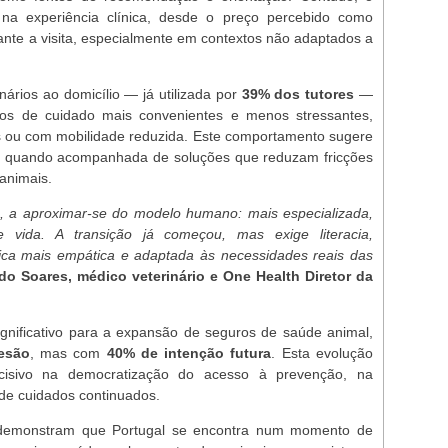
es na experiência clínica, desde o preço percebido como
ante a visita, especialmente em contextos não adaptados a
nários ao domicílio — já utilizada por
39% dos tutores
—
los de cuidado mais convenientes e menos stressantes,
s ou com mobilidade reduzida. Este comportamento sugere
a quando acompanhada de soluções que reduzam fricções
 animais.
e, a aproximar-se do modelo humano: mais especializada,
e vida. A transição já começou, mas exige literacia,
nica mais empática e adaptada às necessidades reais das
do Soares, médico veterinário e One Health Diretor da
ignificativo para a expansão de seguros de saúde animal,
esão
, mas com
40% de intenção futura
. Esta evolução
isivo na democratização do acesso à prevenção, na
 de cuidados continuados.
s demonstram que Portugal se encontra num momento de