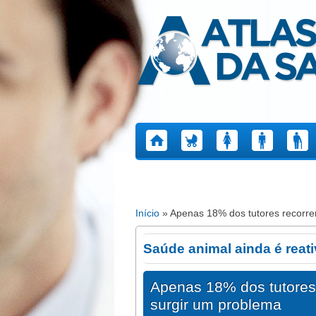
Atlas da Saúde
Início
» Apenas 18% dos tutores recorrem
Está aqui
Saúde animal ainda é reat
Apenas 18% dos tutores 
surgir um problema