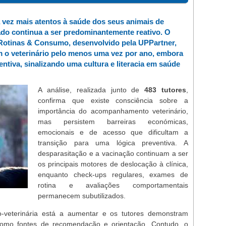
 vez mais atentos à saúde dos seus animais de
do continua a ser predominantemente reativo. O
 Rotinas & Consumo, desenvolvido pela UPPartner,
m o veterinário pelo menos uma vez por ano, embora
tiva, sinalizando uma cultura e literacia em saúde
A análise, realizada junto de
483 tutores
,
confirma que existe consciência sobre a
importância do acompanhamento veterinário,
mas persistem barreiras económicas,
emocionais e de acesso que dificultam a
transição para uma lógica preventiva. A
desparasitação e a vacinação continuam a ser
os principais motores de deslocação à clínica,
enquanto check-ups regulares, exames de
rotina e avaliações comportamentais
permanecem subutilizados.
o-veterinária está a aumentar e os tutores demonstram
 como fontes de recomendação e orientação. Contudo, o