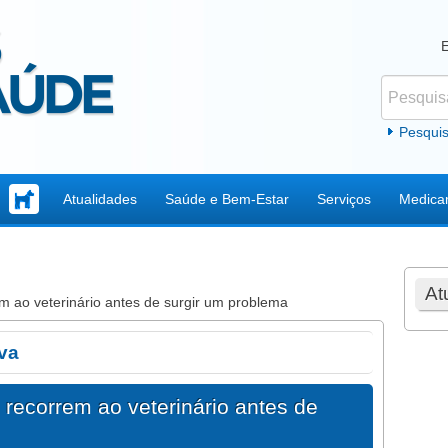
Pesquisar
Formul
Pesqui
Atualidades
Saúde e Bem-Estar
Serviços
Medica
At
 ao veterinário antes de surgir um problema
iva
recorrem ao veterinário antes de