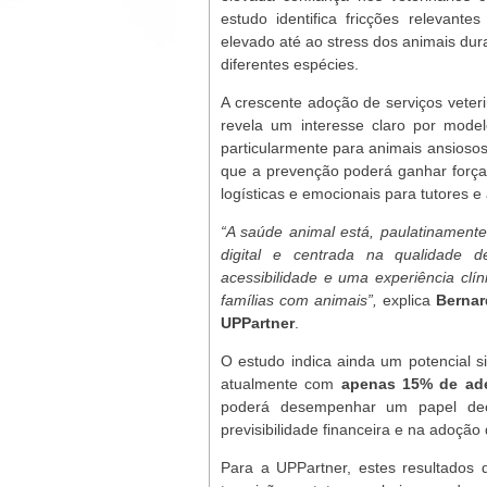
estudo identifica fricções relevant
elevado até ao stress dos animais dur
diferentes espécies.
A crescente adoção de serviços veteri
revela um interesse claro por mode
particularmente para animais ansioso
que a prevenção poderá ganhar forç
logísticas e emocionais para tutores e
“A saúde animal está, paulatinament
digital e centrada na qualidade d
acessibilidade e uma experiência clí
famílias com animais”,
explica
Bernar
UPPartner
.
O estudo indica ainda um potencial s
atualmente com
apenas 15% de ad
poderá desempenhar um papel dec
previsibilidade financeira e na adoção
Para a UPPartner, estes resultado