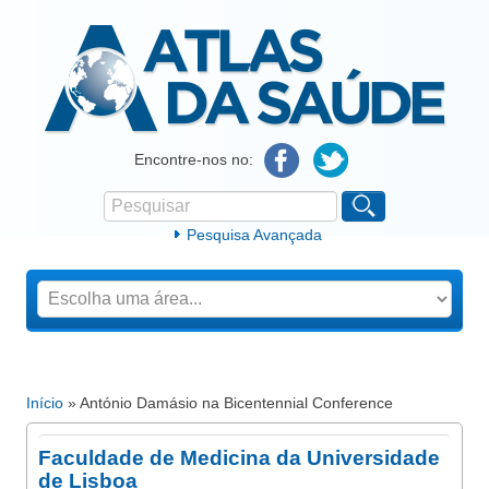
Atlas da Saúde
Encontre-nos no:
Pesquisar
Formulário de procura
Pesquisa Avançada
Início
» António Damásio na Bicentennial Conference
Está aqui
Faculdade de Medicina da Universidade
de Lisboa